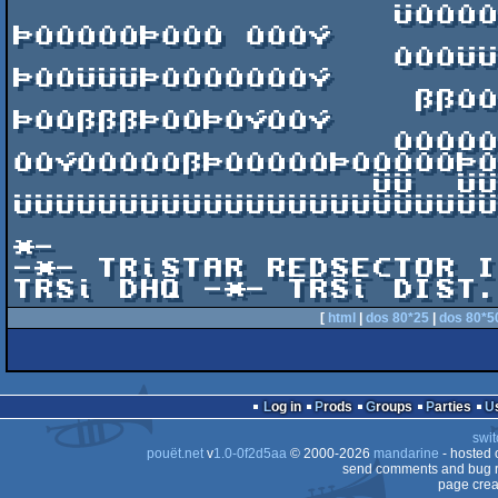
                  ÜÛÛÛÛÛÞÛÛÞÛÛÝÜÛÛÛÛÛÞÛÛÝ  
ÞÛÛÛÛÛÞÛÛÛ ÛÛÛÝ

                  ÛÛÛÜÜ ÞÛÛÞÛÛÝÛÛÛÜÜ ÞÛÛÛÛ 
ÞÛÛÜÜÜÞÛÛÛÛÛÛÛÝ

                   ßßÛÛÛÞÛÛÛÛÛÝ ßßÛÛÛÞÛÛÝ  
ÞÛÛßßßÞÛÛÞÛÝÛÛÝ

                  ÛÛÛÛÛß    
ÛÛÝÛÛÛÛÛßÞÛÛÛÛÛÞÛÛÛÛÛÞÛ
                 ÜÜ  ÜÜÜÜÜÜ ÛÛÝ  
ÜÜÜÜÜÜÜÜÜÜÜÜÜÜÜÜÜÜÜÜÜÜÜ
                        -*- SYSOP: sECTORCHARGE
*-

-*- TRiSTAR REDSECTOR I
[
html
|
dos 80*25
|
dos 80*5
Log in
Prods
Groups
Parties
swit
pouët.net
v
1.0-0f2d5aa
© 2000-2026
mandarine
- hosted
send comments and bug r
page crea