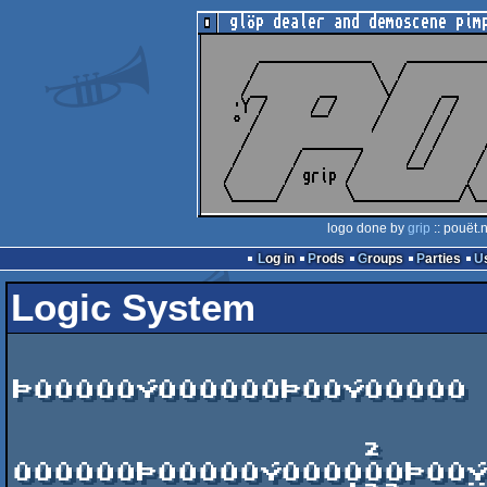
logo done by
grip
:: pouët.
Log in
Prods
Groups
Parties
Logic System
                       ÛÛÛ  
ÞÛÛÛÛÛÝÛÛÛÛÛÛÞÛÛÝÛÛÛÛÛ

                       ÛÛÛ   ÞÛÛÞÛÛÝÛÛÝ   ÞÛÛÝÛÛÛ
                       ÛÛÛÜÜÜÞÛÛÞÛÛÝÛÛÝÞÛÛÞÛÛÝÛÛÛ
                 ²     
ÛÛÛÛÛÛÞÛÛÛÛÛÝÛÛÛÛÛÛÞÛÛÝ