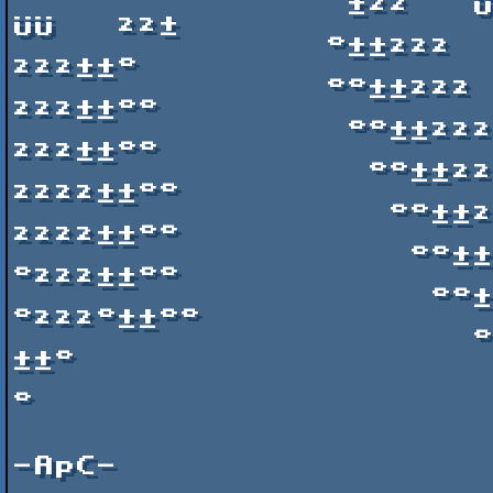
                ±²²   ÜÜ  ÜÜÜÜÜÜÜÜÜÜÜÜ ÞÛÛ   ÜÜÜÜÜ 
ÜÜ   ²²±

               °±±²²²                                 
²²²±±°

               °°±±²²²             °°±±±±            
²²²±±°°

                °°±±²²²           °°±±°°°ÛÜÜÜ       
²²²±±°°

                 °°±±²²²²        °°±±°°°°°  ß     
²²²²±±°°

                  °°±±²²²²     °°°±±°±±±°°°°     
²²²²±±°°

                   °°±±²²²°°  °°°°²±±±±±±²°°°  °
°²²²±±°°

                    °°±±°²²²°°°°°²²±±±±±±²²°°°
°²²²°±±°°

                      °±±°°²²²°°°°²²±±±±²²°°°²²²°°
±±°

                        °±±±²²²°°°°°²²²²°°°°²²²
°

                         °°±±±°²²°°°°²²°°°²²°±
                            °±±°²²°°°²²°
-ApC-
