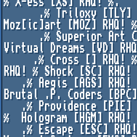
% X-ess [XS] RHQ! %. 

      .% Triloxy [TLY] RHQ! % Fuel [FL] RHQ!  % 
Moz[ic]art [MOZ] RHQ! %
      .% Superior Art Creations [SAC] RHQ! % 
Virtual Dreams [VD] RHQ
     .% Cross [] RHQ! % Insane Frequencies [IF] 
RHQ! % Shock [SC] RHQ! 
   .% Aegis [AGS] RHQ! % Primus [PS] RHQ!  % 
Brutal .P. Coders [BPC]
   .% Providence [PIE] RHQ!  % Paranoia [PNA] RHQ! 
%  Hologram [HGM] RHQ! 
   .% Escape [ESC] RHQ! % Scenial RHQ! % Eliot 