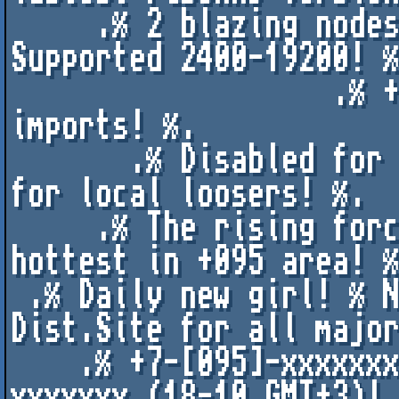
     .% 2 blazing nodes! % Flying on ZYXEL 19.2! % 
Supported 2400-19200! %
                   .% +1Gb of fresh stuff! % Daily 
imports! %. 

       .% Disabled for LD callers! % Cool rations 
for local loosers! %.

     .% The rising force in Russia! % Fastest & 
hottest in +095 area! %
 .% Daily new girl! % Nice staff! % RHQ or 
Dist.Site for all major
    .% +7-[095]-xxxxxxx (00-10 GMT+3)! % +7-[095]-
xxxxxxx (18-10 GMT+3)! 