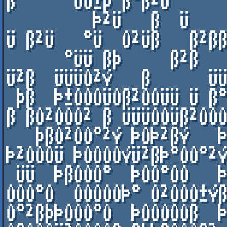
ß      ÜÛ±þ ß°ß²Ü

         Þ²Ü   ß  Ü    ßß  Ü          Þ°Üß °Ü     
Ü ß²Ü   °Ü  Û²Üß   ß²ßß
      °ÜÜ ßþ     ß²ß   ÜÜÛÜÝ   Ü   ß ßßÜÜÜÛ²Ý  ° 
Ü²ß  ÜÜÜÛ²Ý   ß      ÜÜ
 þß  Þ±ÛÛÛÜÛß²ÛÛÜÜ Ü ß°ÛÛ°²Ûß  ÜÜÛÛÜÛß²ÛÛÛÛÜÝ Ü±  
ß ßÛ²ÛÛÛ² ß ÜÜÜÛÛÜß²ÛÛÛ
   þßÛ²ÛÛ°²Ý ÞÛÞ²ßÝ   ÞÛÛÛ±Ý  Þ°ÛÛ°²Ý Þ²ÛÛ°²Ý 
Þ²ÛÛÛÜ ÞÛÛÛÛÝÜ²ßÞ°ÛÛ°²Ý
 ÜÜ  ÞßÛÛÛ°  ÞÛÛ°ÛÛ   ÞÛÛÛ°²Ü Û²ÛÛ ±Ý ßßßßßßß  
ÛÛÛ°Û  ÛÛÛÛÛÞ° Û²ÛÛÛ±Ýß
Û°²ßþÞÛÛÛ°Û  ÞÛÛÛÛÛß  ÞÛ