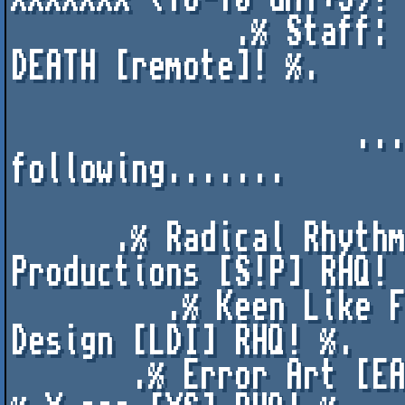
             .% Staff: IGUANA [local]! - MASTER 
DEATH [remote]! %.

                    ......We support the 
following.......

      .% Radical Rhythms [RR] RHQ! % Suprise 
Productions [S!P] RHQ! 
         .% Keen Like Frogs [KLF] RHQ! % Legend 
Design [LDI] RHQ! %.

       .% Error Art [EA] RHQ! % WICKED [WKD] RHQ! 