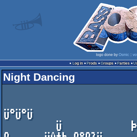
logo done by
Osmic
::
vo
Log in
Prods
Groups
Parties
Night Dancing
                       ÜÜÛÜ           ß                         
Ü°Ü°Ü         

         Ü            ÞÞ²°Ûß          Ü ²Ü              