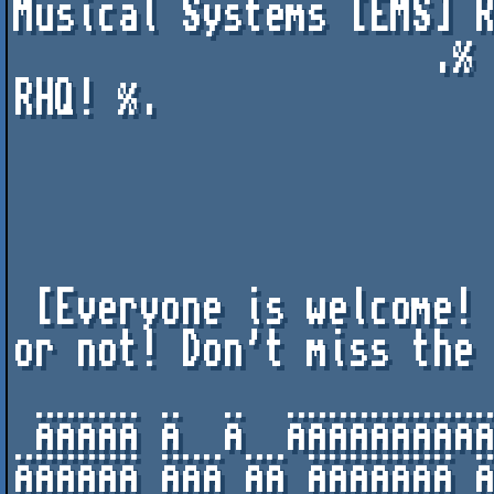
Musical Systems [EMS] R
                    .% Void [VD] RHQ! % Cows [CWS] 
RHQ! %.

                       % Scene Side [SS] D.SITE! % 
                        & more than 15 dist.sites
 [Everyone is welcome! No matter if you are lame 
or not! Don't miss the 
                               [On
 ÄÄÄÄÄ Ä  Ä  ÄÄÄÄÄÄÄÄÄÄÄÄÄÄÄÄÄ ÄÄÄÄ ß ÄÄÄÄ Ä  ÄÄ 
ÄÄÄÄÄÄ ÄÄÄ ÄÄ ÄÄÄÄÄÄÄ 