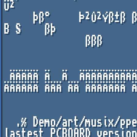
Ü²

     þß°     Þ²Û²Ýß±ß ß  D  A  N  C  I  N  G    B 
B S    ßþ

              ßßß           þß        Ü²         ß

                              [Mosc
 ÄÄÄÄÄ Ä  Ä  ÄÄÄÄÄÄÄÄÄÄÄÄÄÄÄÄÄ ÄÄÄÄ ß ÄÄÄÄ Ä  ÄÄ 
ÄÄÄÄÄÄ ÄÄÄ ÄÄ ÄÄÄÄÄÄÄ Ä
                          ......Giving This..
  .% Demo/art/musix/ppe oriented board! % Running 
lastest PCBOARD version