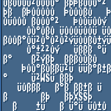
ÛßÛÛÛÜ²ÛÛÛÛ° ßþÞßÛÛÛ°² 
þß  ßÞÛÛÛÛÛ  ÞÛÛÛßÛ   Þ
ÛÜÛÛÛ ßÛÛÛ°²   ÞÛÛÜÛÛÝ 
     ÛÛ°ÛßÛ ÜÛÛÛÜÛÛÜ ÜÛÜÛÜÛÜÜ  
ßÛÛß°ÛÜ²Û°Û²Û²ÝÜÛÛßÛ±ÝÜ
     Û°±²²ÛÝ   Üßßß °Ü ßßß²ß       ÜÜ °ßÛ°²ßß   Ü 
ß°    ß²Ýßþ  ßßßÛÛßÛ   
    ÞÛÛ°ßÛßßÜ²Ü ÜÜß°ß±ß   °  Ü    °°ßÛ  ÞÛß   ß²Ûß       
°     Ü²WSÜ ßßþ

   ÜÛßßß   ß°ß ßß±ß Ü       ß²ß  ß±ßß  þß          
ß       ßþ   ßþXSSþ

  ß    ±Ü   ß Ü°Ü ÜÛ±Û     ß    ß                       