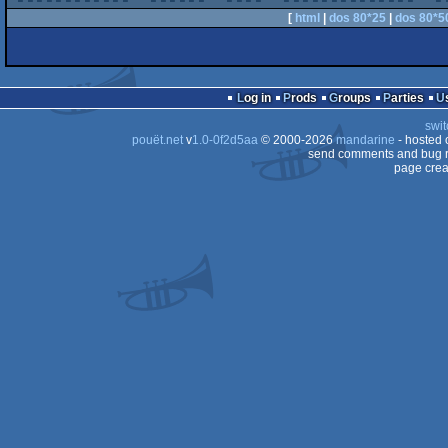
[
html
|
dos 80*25
|
dos 80*5
Log in
Prods
Groups
Parties
swit
pouët.net
v
1.0-0f2d5aa
© 2000-2026
mandarine
- hosted
send comments and bug r
page crea