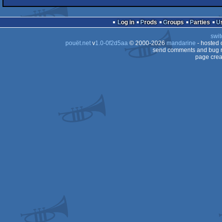
diskmag
Commodore
64
Log in
Prods
Groups
Parties
swit
64
pouët.net
v
1.0-0f2d5aa
© 2000-2026
mandarine
- hosted
send comments and bug r
64
page crea