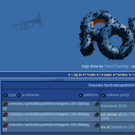
logo done by
TheoCGaming
:: p
Log in
Prods
Groups
Parties
Svenska Narkotikapolisför
type
prodname
platform
release party
svenska narkotikapolisföreningens c64 tidning
Datastorm 2010
#2
svenska narkotikapolisföreningens c64 tidning
not shown at
Mini Fl
diskmag
Commodore
2009
#1
svenska narkotikapolisföreningens c64 tidning
diskmag
Commodore
n/a at
Datastorm 201
#3