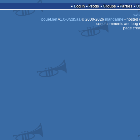
64
Log in
Prods
Groups
Parties
swit
64
pouët.net
v
1.0-0f2d5aa
© 2000-2026
mandarine
- hosted
send comments and bug r
64
page crea