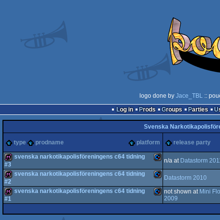
logo done by
Jace_TBL
:: pou
Log in
Prods
Groups
Parties
Svenska Narkotikapolisför
type
prodname
platform
release party
svenska narkotikapolisföreningens c64 tidning
n/a at
Datastorm 201
#3
svenska narkotikapolisföreningens c64 tidning
diskmag
Commodore
Datastorm 2010
#2
svenska narkotikapolisföreningens c64 tidning
not shown at
Mini Fl
diskmag
Commodore
2009
#1
diskmag
Commodore