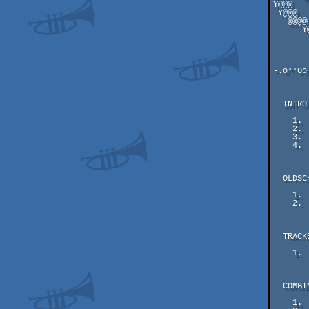
Y@@@   
 Y@@@

  `@@@@mm.

     `Y@@@@@@@@@mm.

        `"""Y@@@@@
          
-.o**Oo
  INTRO

    1.  #04    72 pts    Rooted - Theron

    2.  #03    66 pts    Collecting Cloud Pictures - rinnir

    3.  #02    50 pts    Interstellar - Pretzel

    4.  #01    32 pts    The Bepis Dentro - Da Goofy Demo Mastermindz

  OLDSCHOOL

    1.  #02    97 pts    Inosculate - Cosmic Orbs & Xylem

    2.  #01    80 pts    Boing! 64b - HellMood/DSR

  TRACKED MUSIC

    1.  #01    71 pts    nurbzzz - encrypted.whispers

  COMBINED GRAPHICS

    1.  #04    88 pts    Hike - Cedric
