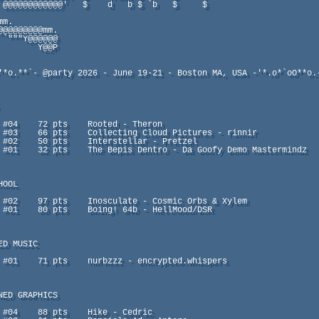
 @@@@@@@@@@@@'   $    d   b $ `b   $     $ 

@

     Y@@P

'*o.**`- @party 2026 - June 19-21 - Boston MA, USA -'*.o*`oO**o.-