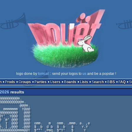
logo done by
tomcat
:: send your logos to
us
and be a popstar !
n
Prods
Groups
Parties
Users
Boards
Lists
Search
BBS
FAQ
2026
results
          @@@m.

  mmmmmmm  Y@@@

@@@@@@@@@   @@@

@Y'  Y@@@   @@@

@ `m' @@@   @@@

L  I  @@@   @@@  omm.   m   omm. .mmm. a. ,e

@. I ,@@@  .@@@  $  b  d b  $  b   $    Y.Y

@@@@@@@@@mmm@@Y  $""' ,Pmq. $"Y'   $     Y
