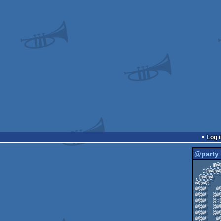
Log i
@party 
    ,m@@@@@@@@@@m.

  d@@@@@@@@@@@@@@@m.

,@@@@  
@@@@   
@@@   @
@@@  @@
@@@  @d
@@@  @@
@@@  @@
@@@   @