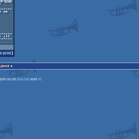
e prod
]
Submit
join us on
discord
and
irc