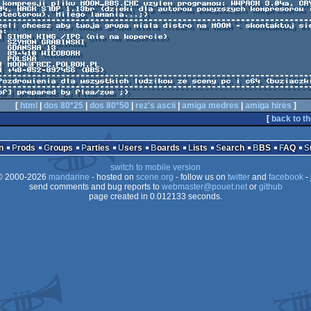
INSKI

 13

BORK

KA

 [eof] prepared by flea/zue ;)
[
html
|
dos 80*25
|
dos 80*50
|
rez's ascii
|
amiga medres
|
amiga hires
]
[
back to th
n
Prods
Groups
Parties
Users
Boards
Lists
Search
BBS
FAQ
switch to mobile version
 2000-2026
mandarine
- hosted on
scene.org
- follow us on
twitter
and
facebook
- 
send comments and bug reports to
webmaster@pouet.net
or
github
page created in 0.012133 seconds.