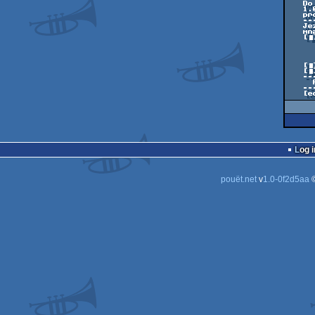
   Do kompresji pliku MOON_BBS.EXE uzylem programow: WWPACK 3.04a, CRYPTEXE

   1.04, HACK STOP 1.13br (dzieki dla autorow powyzszych kompresorow i

   protectorow). Milego lamania...;)

   ------------------------------------------------------------------------

   Jezeli chcesz aby twoja grupa miala distro na MOON - skontaktuj sie ze

   mna:

   [■] SIMON KING /IPC (nie na kopercie)

       SZYMON GRAB
       GDANSKA
       89-410 WIEC
       POLS
   [■] MOON@FREE.POLBOX.PL

   [■] +48-052-897456 (BBS)

   ------------------------------------------------------------------------

     Pozdrowienia dla wszystkich ludzikow ze sceny pc i c64 (buziaczki ;))

   ------------------------------------------------------------------------

  
Log i
pouët.net
v
1.0-0f2d5aa
©