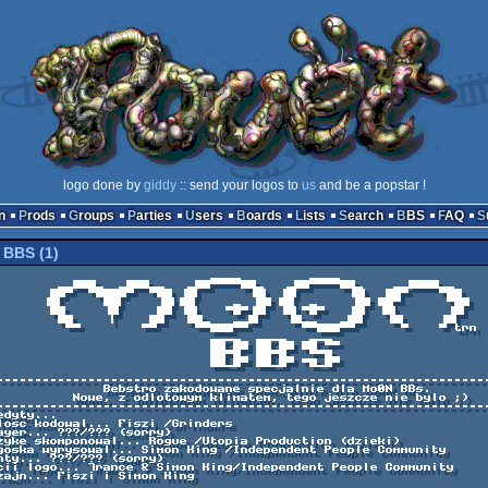
logo done by
giddy
:: send your logos to
us
and be a popstar !
n
Prods
Groups
Parties
Users
Boards
Lists
Search
BBS
FAQ
BBS (1)
                         ▄▄▄▄         ▄▄▄▄

   ▄██▀▀▀▀██▄   ▄██▀▀▀▀██▄    ▄▄████▄▄

█▌      ▐█▌ ▐█▌      ▐█▌  ██▀    ▀██

  ▄  ██ ██  ▄     ██ ██▀      ▀██

▌   ▀█▀▐█▌ ▐█▌▀█▀   ▐█▌ ▐█▌      ▐█▌

  ██▄   ▄▄█▌   ▐█▄▄   ▄██   ▐█▌    ▐█▌

    ▀▀███▀▀       ▀▀███▀▀      ▀    ▀ trn

                         ▄▄▄▄  ▄▄▄▄   ▄▄▄

                         ██ ██ ██ ██ ██ ▀▀

                         ██▀█▄ ██▀█▄  ▀▀█▄

                         ██▄█▀ ██▄█▀ ▀█▄█▀

 Bebstro zakodowane specjalnie dla Mo0N BBs.

dlotowym klimatem, tego jeszcze nie bylo ;)
