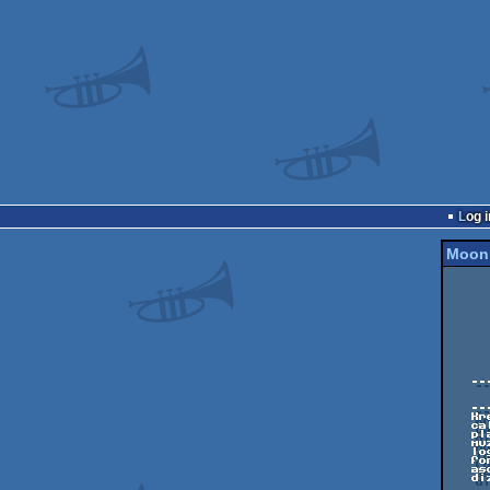
Log i
Moon 
        
             ▄▄███▄  ▄███▄▄
            ██▀  ▀████▀  ▀██ ▐
           ▐█▌     ██▌    ▐█▌██   
            ██     ▐█     ██ ▐█
             ██     ▌    ██ 
              ▀▀        ▀▀ 
        
        
        
        
   ------------------------------------------------------------------------

                  
               Nowe, z o
   ------------------------------------------------------------------------

   Kredyty...

   calosc kodowal... Fiszi /Grinders

   player... ???/??? (sorry)

   muzyke skomponowal... Rogue /Utopia Production (dzieki)

   logoska wyrysowal... Simon King /Independent People Community

   fonty... ???/??? (sorry)

   ascii logo... Trance & Simon King/Independent People Community

   dizajn... Fiszi i Simon King
