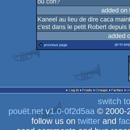
ou con?
added on 
Kaneel au lieu de dire caca maint
c'est dans le petit Robert depuis h
added 
go to pa
previous page
Log in
Prods
Groups
Parties
switch t
pouët.net
v
1.0-0f2d5aa
© 2000-
follow us on
twitter
and
fa