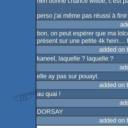
heh bonne chance willbe, c'est pa
perso j'ai même pas réussi à finir
ad
bon, on peut espérer que ma lolcor
présent sur une petite 4k hein....
added on 
kaneel, laquelle ? laquelle ?
ad
elle ay pas sur pouayt.
added on 
au quai !
ad
DORSAY
added on 