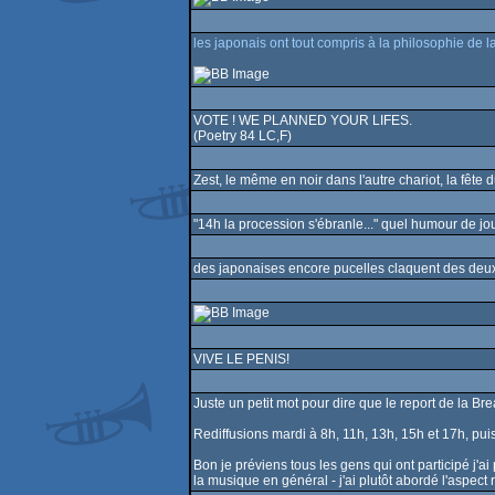
les japonais ont tout compris à la philosophie de la 
VOTE ! WE PLANNED YOUR LIFES.
(Poetry 84 LC,F)
Zest, le même en noir dans l'autre chariot, la fête du
"14h la procession s'ébranle..." quel humour de jo
des japonaises encore pucelles claquent des deux
VIVE LE PENIS!
Juste un petit mot pour dire que le report de la Br
Rediffusions mardi à 8h, 11h, 13h, 15h et 17h, pui
Bon je préviens tous les gens qui ont participé j'ai 
la musique en général - j'ai plutôt abordé l'aspect 