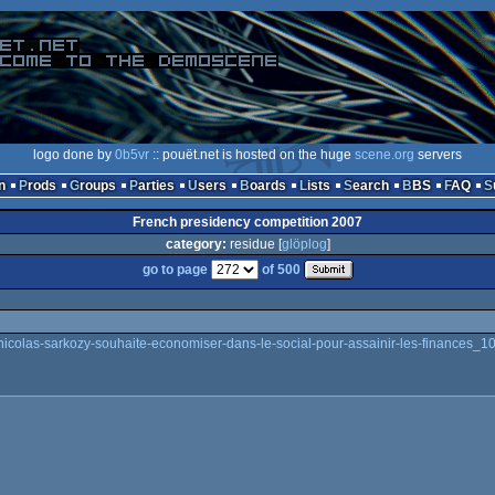
logo done by
0b5vr
:: pouët.net is hosted on the huge
scene.org
servers
n
Prods
Groups
Parties
Users
Boards
Lists
Search
BBS
FAQ
French presidency competition 2007
category:
residue [
glöplog
]
go to page
of 500
/09/nicolas-sarkozy-souhaite-economiser-dans-le-social-pour-assainir-les-financ