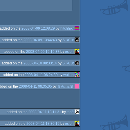
added on the
2008-04-09 12:08:29
by
hitchhikr
added on the
2008-04-09 13:44:43
by
SilkCut
added on the
2008-04-09 15:19:37
by
esion
added on the
2008-04-10 08:33:14
by
SilkCut
added on the
2008-04-11 06:24:39
by
wullon
dded on the
2008-04-11 08:35:05
by
🎀𝓀𝒶𝓃𝑒𝑒𝓁🎀
added on the
2008-04-11 13:11:31
by
tobé
added on the
2008-04-11 13:30:19
by
esion