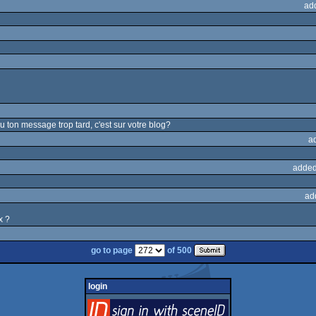
ad
vu ton message trop tard, c'est sur votre blog?
a
added
ad
x ?
go to page
of 500
login
login