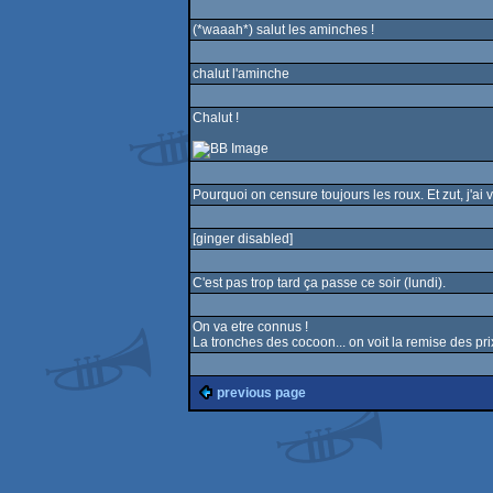
(*waaah*) salut les aminches !
chalut l'aminche
Chalut !
Pourquoi on censure toujours les roux. Et zut, j'ai 
[ginger disabled]
C'est pas trop tard ça passe ce soir (lundi).
On va etre connus !
La tronches des cocoon... on voit la remise des pri
previous page