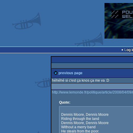
Log i
previous page
héhéhé si c'est ça knos ça me va :D
http://www.lemonde.fr/politique/article/2008/04
Quote:
Dennis Moore, Dennis Moore
Riding through the land
Dennis Moore, Dennis Moore
Without a merry band
He steals from the poor.