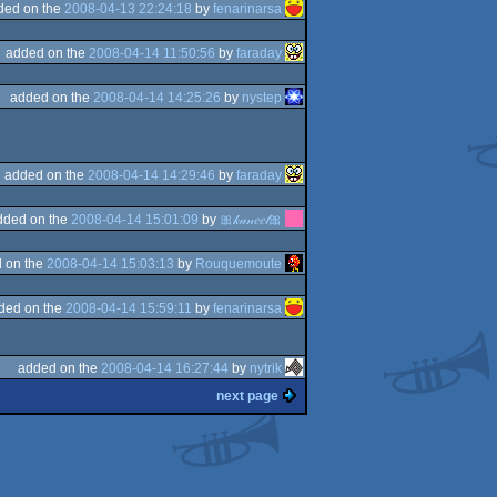
ded on the
2008-04-13 22:24:18
by
fenarinarsa
added on the
2008-04-14 11:50:56
by
faraday
added on the
2008-04-14 14:25:26
by
nystep
added on the
2008-04-14 14:29:46
by
faraday
dded on the
2008-04-14 15:01:09
by
🎀𝓀𝒶𝓃𝑒𝑒𝓁🎀
 on the
2008-04-14 15:03:13
by
Rouquemoute
ded on the
2008-04-14 15:59:11
by
fenarinarsa
added on the
2008-04-14 16:27:44
by
nytrik
next page