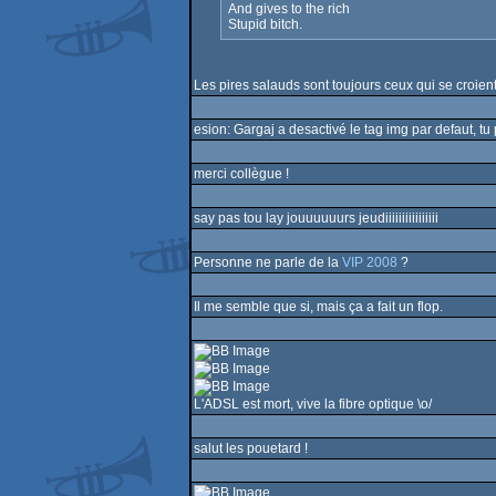
And gives to the rich
Stupid bitch.
Les pires salauds sont toujours ceux qui se croien
esion: Gargaj a desactivé le tag img par defaut, tu
merci collègue !
say pas tou lay jouuuuuurs jeudiiiiiiiiiiiiiiii
Personne ne parle de la
VIP 2008
?
Il me semble que si, mais ça a fait un flop.
L'ADSL est mort, vive la fibre optique \o/
salut les pouetard !