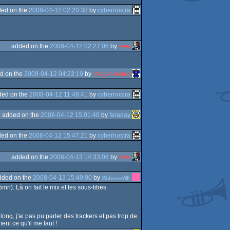
ed on the
2008-04-12 02:20:38
by
cybernostra
added on the
2008-04-12 02:27:06
by
Zest
d on the
2008-04-12 04:23:19
by
the_aharonid
ded on the
2008-04-12 11:48:41
by
cybernostra
added on the
2008-04-12 15:01:40
by
faraday
ed on the
2008-04-12 15:47:21
by
cybernostra
added on the
2008-04-13 14:33:06
by
Zest
dded on the
2008-04-13 15:49:00
by
🎀𝓀𝒶𝓃𝑒𝑒𝓁🎀
). Là on fait le mix et les sous-titres.
long, j'ai pas pu parler des trackers et pas trop de
ent ce qu'il me faut !