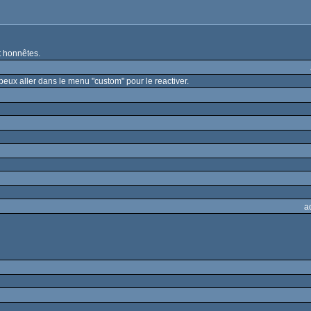
t honnêtes.
 peux aller dans le menu "custom" pour le reactiver.
a