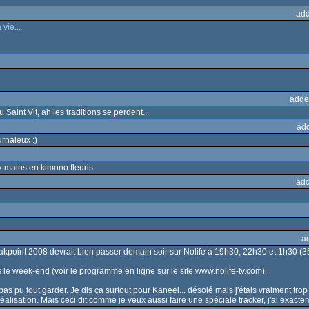
add
vie...
adde
 Saint Vit, ah les traditions se perdent...
ad
urnaleux :)
 mains en kimono fleuris
add
a
eakpoint 2008 devrait bien passer demain soir sur Nolife à 19h30, 22h30 et 1h30 (35mn
s le week-end (voir le programme en ligne sur le site www.nolife-tv.com).
pas pu tout garder. Je dis ça surtout pour Kaneel... désolé mais j'étais vraiment trop 
réalisation. Mais ceci dit comme je veux aussi faire une spéciale tracker, j'ai exactem