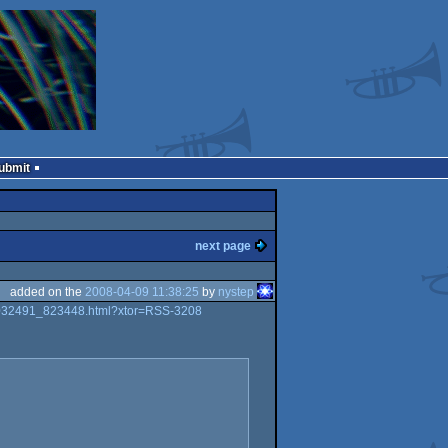
Submit
next page
added on the
2008-04-09 11:38:25
by
nystep
es_1032491_823448.html?xtor=RSS-3208