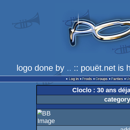
logo done by
..
:: pouët.net is
Log in
Prods
Groups
Parties
Cloclo : 30 ans déja 
category
add