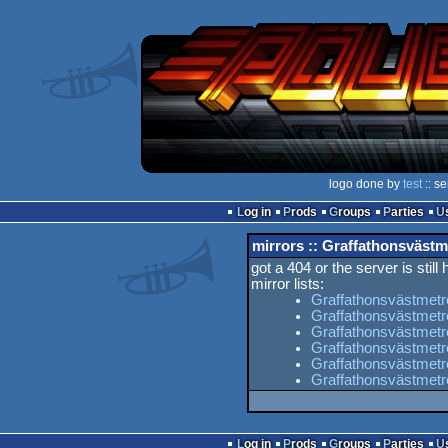
logo done by
test
:: s
Log in
Prods
Groups
Parties
mirrors :: Graffathonsväst
got a 404 or the server is still
mirror lists:
Graffathonsvästmetr
Graffathonsvästmetr
Graffathonsvästmetro
Graffathonsvästmetr
Graffathonsvästmetro
Graffathonsvästmetr
Log in
Prods
Groups
Parties