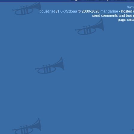
swit
pouët.net
v
1.0-0f2d5aa
© 2000-2026
mandarine
- hosted
send comments and bug r
page crea