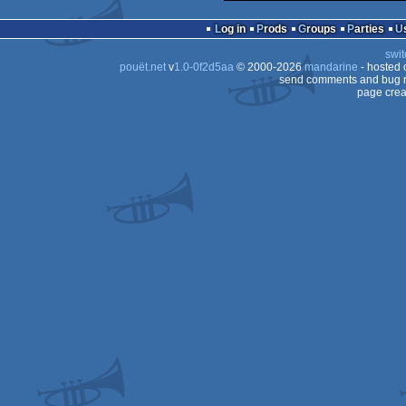
Log in
Prods
Groups
Parties
swit
pouët.net
v
1.0-0f2d5aa
© 2000-2026
mandarine
- hosted
send comments and bug r
page crea