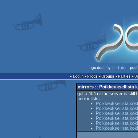
logo done by
third_dot
:: pouë
Log in
Prods
Groups
Parties
mirrors :: Poikkeuksellista 
got a 404 or the server is still
mirror lists:
Poikkeuksellista kok
Poikkeuksellista kok
Poikkeuksellista kok
Poikkeuksellista ko
Poikkeuksellista kok
Poikkeuksellista ko