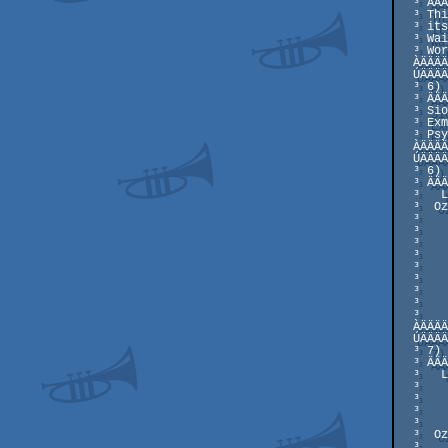
  ³ ÄÄÄÄÄÄÄ

  ³ This Demo was written in two days by Ozir and Lsd.. Yes it isnt Joke,

  ³ its true. So dont expect too much from it.

  ³ Wait for final release after party, and remember we propagate Peace in

  ³ World.

  ÀÄÄÄÄÄÄÄÄÄÄÄÄÄ ÄÄÄÄÄÄÄÄÄÄ ÄÄÄÄÄÄÄ ÄÄÄÄ ÄÄ Ä

  ÚÄÄÄÄÄÄÄÄÄÄÄÄÄÄÄÄÄÄÄÄÄÄÄÄÄÄÄÄÄÄÄÄÄÄÄÄÄÄÄÄÄÄÄ ÄÄÄÄÄÄÄÄÄÄ ÄÄÄÄÄÄÄ ÄÄÄÄ ÄÄ Ä

  ³ 6) Greetinx

  ³ ÄÄÄÄÄÄÄÄÄÄÄ

  ³ Siostra,Absence,Alternative,Amnesty,Bottom,Coma,Complex,Dark Legions,

  ³ Exmortis,Freezers,Halcyon,Illicit,Jamm,Mist,Motion,Nooon,Orange,Poison,

  ³ Psychic Link,Pulse,Rage,Rebellion,Shadows,Shocker,Substance,The Grid..

  ÀÄÄÄÄÄÄÄÄÄÄÄÄÄ ÄÄÄÄÄÄÄÄÄÄ ÄÄÄÄÄÄÄ ÄÄÄÄ ÄÄ Ä

  ÚÄÄÄÄÄÄÄÄÄÄÄÄÄÄÄÄÄÄÄÄÄÄÄÄÄÄÄÄÄÄÄÄÄÄÄÄÄÄÄÄÄÄÄ ÄÄÄÄÄÄÄÄÄÄ ÄÄÄÄÄÄÄ ÄÄÄÄ ÄÄ Ä

  ³ 6) Personal Greetings

  ³ ÄÄÄÄÄÄÄÄÄÄÄÄÄÄÄÄÄÄÄÄÄ

  ³   Lsd: no time..

  ³  Ozir: Siostra,Heya/Absence,Warlock/Absence,Yoghurt/Poison,Orgy/Absence,

  ³        Akira/Pulse,Sebl/Pulse,Ice/Amnesty,Caesar/Absence,Chester/Absence,

  ³        Dave/Freezers,Astra/Absence,XTD/Pulse,Ralfik/Absence,Well/Absence,

  ³        Scorpik/Pulse,Lazur/Pulse,Brach/Absence,Nuke/Absence,Paczek,

  ³        Trophy/Shocker,Mr.Vain/Bottom,Konop/Shadows,Cedyn/Shadows,

  ³        Des Kluczes,Toaster,Joy/MEC,Muflon/Focus,Yarpen/Substance,

  ³        Jasper/Substance,Camel/Pulse,Unreal/Pulse,Ghenesis/The Grid,

  ³        Gilezz/Rebellion,TheAr/!!!!!!!!!!,Maxi/!!!!!!!!,ACC/Vanitas,

  ³        Aktin/Alternative,Nerwus,Buto/Luzers,Bielu/Luzers and

  ³        all Hypnotize Dudes..

  ÀÄÄÄÄÄÄÄÄÄÄÄÄÄ ÄÄÄÄÄÄÄÄÄÄ ÄÄÄÄÄÄÄ ÄÄÄÄ ÄÄ Ä

  ÚÄÄÄÄÄÄÄÄÄÄÄÄÄÄÄÄÄÄÄÄÄÄÄÄÄÄÄÄÄÄÄÄÄÄÄÄÄÄÄÄÄÄÄ ÄÄÄÄÄÄÄÄÄÄ ÄÄÄÄÄÄÄ ÄÄÄÄ ÄÄ Ä

  ³ 7) Contact

  ³ ÄÄÄÄÄÄÄÄÄÄ

  ³   Lsd: Jaroslaw Jacek

  ³        ul.Wroblewskiego 17/10

  ³        Bytom 41-907 Poland

  ³        +48 (0-32) 180-87-07

  ³        jacekj@david.silesia.pik-net.pl

  ³  Ozir: Tomasz Lison

  ³        ul.Sokolska 12/1
