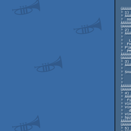
                   
  ÚÄÄÄÄÄÄÄÄÄÄÄÄÄÄÄÄÄÄÄÄÄÄÄÄÄÄÄÄÄÄÄÄÄÄÄÄÄÄÄÄÄÄÄ ÄÄÄÄÄÄÄÄÄÄ ÄÄÄÄÄÄÄ ÄÄÄÄ ÄÄ Ä

  ³ 1) Open Words

  ³ ÄÄÄÄÄÄÄÄÄÄÄÄÄ

  ³  no open words - no time ..

  ÀÄÄÄÄÄÄÄÄÄÄÄÄÄ ÄÄÄÄÄÄÄÄÄÄ ÄÄÄÄÄÄÄ ÄÄÄÄ ÄÄ Ä

  ÚÄÄÄÄÄÄÄÄÄÄÄÄÄÄÄÄÄÄÄÄÄÄÄÄÄÄÄÄÄÄÄÄÄÄÄÄÄÄÄÄÄÄÄ ÄÄÄÄÄÄÄÄÄÄ ÄÄÄÄÄÄÄ ÄÄÄÄ ÄÄ Ä

  ³ 2) Credits

  ³ ÄÄÄÄÄÄÄÄÄÄ

  ³    Sfx: Lsd

  ³   Link: Ozir

  ³  Fonts: Banjii

  ³ Player: Vangelis

  ³  PMode: Tran

  ÀÄÄÄÄÄÄÄÄÄÄÄÄÄ ÄÄÄÄÄÄÄÄÄÄ ÄÄÄÄÄÄÄ ÄÄÄÄ ÄÄ Ä

  ÚÄÄÄÄÄÄÄÄÄÄÄÄÄÄÄÄÄÄÄÄÄÄÄÄÄÄÄÄÄÄÄÄÄÄÄÄÄÄÄÄÄÄÄ ÄÄÄÄÄÄÄÄÄÄ ÄÄÄÄÄÄÄ ÄÄÄÄ ÄÄ Ä

  ³ 3) System Requirest

  ³ ÄÄÄÄÄÄÄÄÄÄÄÄÄÄÄÄÄÄÄ

  ³    Machine: 486dx4/100 or better.

  ³ Sound Card: Gravis UltraSound, Sound Blaster or Sound Blaster Pro.

  ³     Memory: 4Mb or more for no errors work.

  ³     System: Only HiMem.Sys Driver and dos in upper memory (Dos=High).

  ³             No SmartDrive, DblSpace, Emm386, Qemm, etc.

  ÀÄÄÄÄÄÄÄÄÄÄÄÄÄ ÄÄÄÄÄÄÄÄÄÄ ÄÄÄÄÄÄÄ ÄÄÄÄ ÄÄ Ä

  ÚÄÄÄÄÄÄÄÄÄÄÄÄÄÄÄÄÄÄÄÄÄÄÄÄÄÄÄÄÄÄÄÄÄÄÄÄÄÄÄÄÄÄÄ ÄÄÄÄÄÄÄÄÄÄ ÄÄÄÄÄÄÄ ÄÄÄÄ ÄÄ Ä

  ³ 4) Files

  ³ ÄÄÄÄÄÄÄÄ

  ³  file_id.diz: Identify file.

  ³ violence.exe: Demo start program.

  ³ violence.inf: This info file.

  ³   demovt.prg: Sound system program.

  ³ violence.prg: Demo main program.

  ³ hpz_info.zip: Hypnotize packed info file.

  ÀÄÄÄÄÄÄÄÄÄÄÄÄÄ ÄÄÄÄÄÄÄÄÄÄ ÄÄÄÄÄÄÄ ÄÄÄÄ ÄÄ Ä

  ÚÄÄÄÄÄÄÄÄÄÄÄÄÄÄÄÄÄÄÄÄÄÄÄÄÄÄÄÄÄÄÄÄÄÄÄÄÄÄÄÄÄÄÄ ÄÄÄÄÄÄÄÄÄÄ ÄÄÄÄÄÄÄ ÄÄÄÄ ÄÄ Ä

  ³ 5) Info
