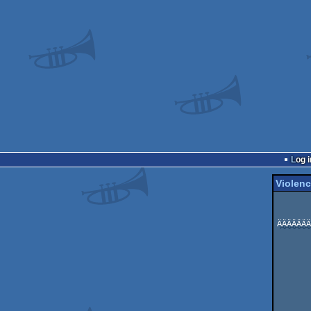
Log i
Violen
            
             ÜÜÜÜÜÜÞÛ   ÜÜÜÜÜ  
ÄÄÄÄÄÄÄ
              ÛÛÛÛÛ Þ ÛÞÛÛÛÛ Û
              ÞÛÛÛÛ Þ ÛÞÛÛÛÛ Þ
              ÞÛÛÛÛ Þ Û ÛÛÛÛ
              ÞÛÛÛÛÝÞ ÛÝÛÛÛÛÝÞ
              ÞÛÛÛÛÛÛ ÛÝÛÛÛÛÛÛ
               ÛÛÛÛß  ÛÝÛÛÛÛÛÛ ÛÛÛÛ 
               ßß     ß ßßß
                 