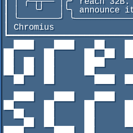
┃ │ ╭─┬┬── │╭╯ reach 32B.
┃ │   ╰╯   │╰╮ announce i
┃ ╰────────╯ ╰───────────
┃ Chromius               
┗━━━━━━━━━━━━━━━━━━━━━━━━
  ████    ████    ██    ██  ██  ╭──────────────────────░░░░░░░░░░░░░░░░░░░░░░░░░

██      ██      ██  ██  █
██  ██  ██      ████     
██  ██  ██      ██       
  ██    ██        ████  ████                           ░░▒▒▒▒▒▒▒▒▒▒▒▒▒▒▒▒▒▒▒▒▒░░

                                     
  ████    ████    ████    ██      ██      ██           ░░░░░░░░░░░░░░░░░░░░░░░░░

██      ██      ██      █
  ██    ██      ██      ████    ████    ██  ██         │ Contents:             │

    ██  ██      ██      ██      ██      ██  ██         │ x = grey_screen_with_ │

████      ████  ██       