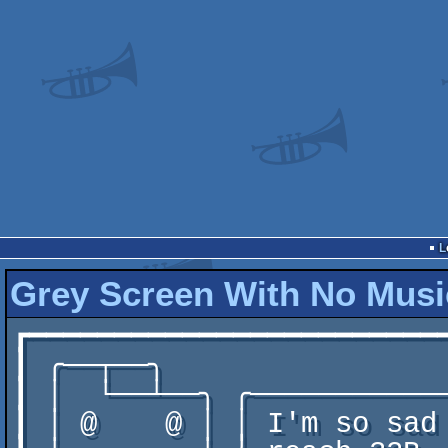
Grey Screen With No Musi
┏━━━━━━━━━━━━━━━━━━━━━━━━
┃ ╭──┬──╮                
┃ │  └──┴──╮ ╭───────────
┃ │ @    @ │ │ I'm so sad