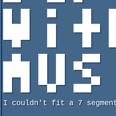
                                     
██  ██    ██      ██    █
██  ██            ██    █
██████    ██    ██████  █
██████    ██      ██    █
  ██      ██      ██    ██  ██          ██  ██    ██   │ * x.mp4               │

                                     
  ██    ██  ██    ████    ██      ████                 │ * x.tic               │

██████  ██  ██  ██       
██████  ██  ██    ██     
██  ██  ██  ██      ██   
██  ██    ██    ████     
                                     
I couldn't fit a 7 segmen
                                     