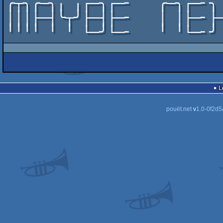
╭┬╮╭─╮╷ ╷┌─╮┌─╴   ╭─╮┌─╴╮
│││├─┤╰┬╯├─┤├─╴   │ │├─╴├
╵╵╵╵ ╵ ╵ └─╯└─╴   ╵ ╵└─╴╯
pouët.net
v
1.0-0f2d5