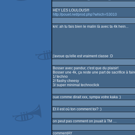
HEY LES LOULOUS!!!
http://pouet.net/prod.php?which=53010
knl: ah tu fais bien le malin là avec ta 4k hein...
j'avoue qu'elle est vraiment classe :D
Bosser avec pandur, c'est que du plaisir!
Bosser une 4k, ça reste une part de sacrifice à fai
1/ techno
2/ flashy cheesy
3/ super minimal technoclick
oue comme dirait xxx, sympa votre kaka :)
Et il est où ton comment toi? :)
on peut pas comment on jouait à TM ....
commentAY