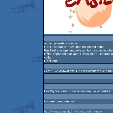
au fait, je m'étais trompé.
C'est
elle
que je trouve honteusement bonne.
Pas l'autre salope malpolie qui fait des gestes ob
Il était important que vous fussiez mis au courant
voilà.
C'est tout.
c'est : EVA Wyrwal aka IGA effectivement elle a un 
+1
Eva Wyrwal c'est un sacré morceau, elle mérite ! .
Grossier personnage !
http://www.amnesty.fr/_info/rapport_france/