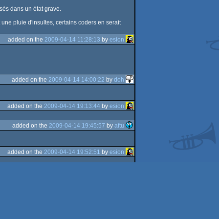
isés dans un état grave.
ne pluie d'insultes, certains coders en serait
added on the
2009-04-14 11:28:13
by
esion
added on the
2009-04-14 14:00:22
by
doh
added on the
2009-04-14 19:13:44
by
esion
added on the
2009-04-14 19:45:57
by
aftu
added on the
2009-04-14 19:52:51
by
esion
added on the
2009-04-14 22:28:33
by
MooZ
next page