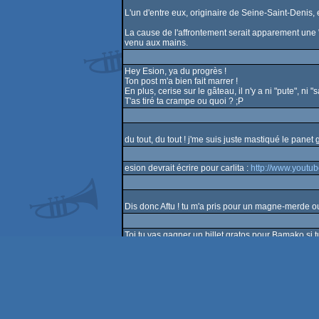
L'un d'entre eux, originaire de Seine-Saint-Denis, 
La cause de l'affrontement serait apparement une "
venu aux mains.
Hey Esion, ya du progrès !
Ton post m'a bien fait marrer !
En plus, cerise sur le gâteau, il n'y a ni "pute", ni 
T'as tiré ta crampe ou quoi ? ;P
du tout, du tout ! j'me suis juste mastiqué le panet
esion devrait écrire pour carlita :
http://www.yout
Dis donc Aftu ! tu m'a pris pour un magne-merde ou q
Toi tu vas gagner un billet gratos pour Bamako si t
previous page