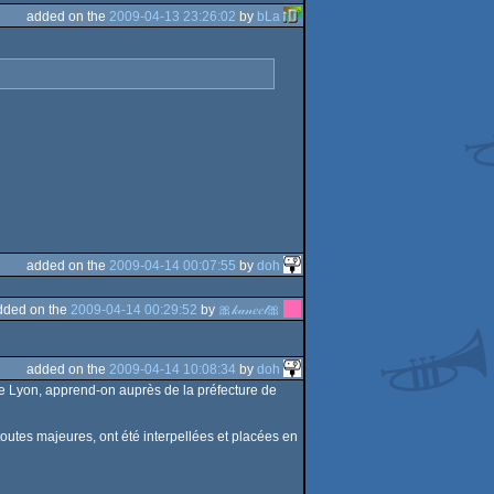
added on the
2009-04-13 23:26:02
by
bLa
added on the
2009-04-14 00:07:55
by
doh
dded on the
2009-04-14 00:29:52
by
🎀𝓀𝒶𝓃𝑒𝑒𝓁🎀
added on the
2009-04-14 10:08:34
by
doh
e Lyon, apprend-on auprès de la préfecture de
outes majeures, ont été interpellées et placées en