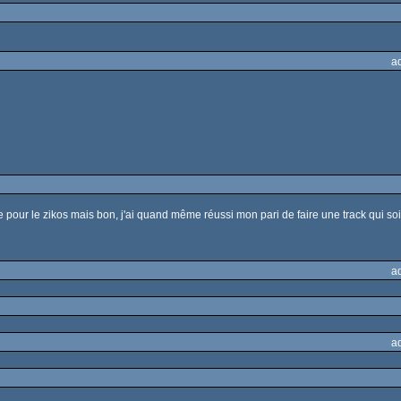
a
re pour le zikos mais bon, j'ai quand même réussi mon pari de faire une track qui soi
a
a