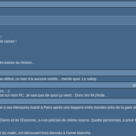
!
la caisse !
les passe au mixeur...
u début, ce mec n'a aucune oreille... merde quoi. Le salop.
a
o... ;)
sur mon PC. Je sais pas de quoi ça vient... Donc les 4k j'évite...
 à ses blessures mardi à Paris après une bagarre entre bandes près de la gare d
Denis et de l'Essonne, a-t-on précisé de même source. Quatre personnes, a priori t
0 du matin, ont découvert trois blessés à l'arme blanche.