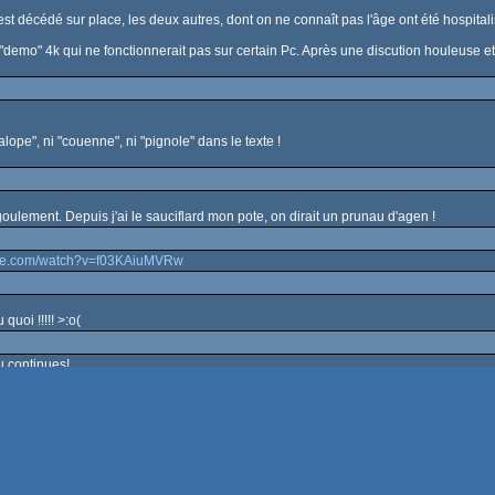
est décédé sur place, les deux autres, dont on ne connaît pas l'âge ont été hospital
demo" 4k qui ne fonctionnerait pas sur certain Pc. Après une discution houleuse et u
"salope", ni "couenne", ni "pignole" dans le texte !
 goulement. Depuis j'ai le sauciflard mon pote, on dirait un prunau d'agen !
ube.com/watch?v=f03KAiuMVRw
uoi !!!!! >:o(
u continues!
go to page
of 500
login