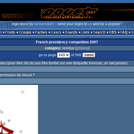
logo done by
sensenstahl
:: send your logos to
us
and be a popstar !
n
Prods
Groups
Parties
Users
Boards
Lists
Search
BBS
FAQ
French presidency competition 2007
category:
residue [
glöplog
]
go to page
of 500
opies (pour être sûr de pas être tombé sur une disquette foireuse, on sait jamais).
permission de minuit ?