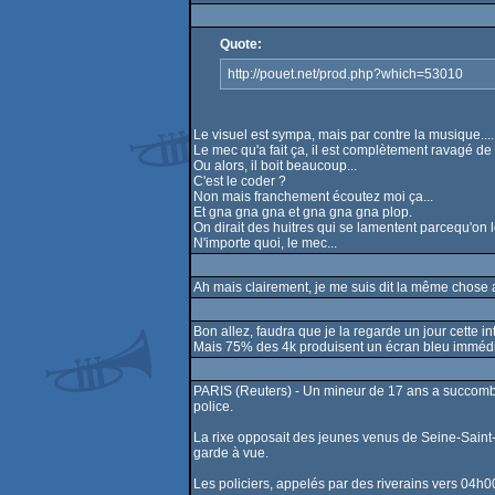
Quote:
http://pouet.net/prod.php?which=53010
Le visuel est sympa, mais par contre la musique.... 
Le mec qu'a fait ça, il est complètement ravagé de 
Ou alors, il boit beaucoup...
C'est le coder ?
Non mais franchement écoutez moi ça...
Et gna gna gna et gna gna gna plop.
On dirait des huitres qui se lamentent parcequ'on 
N'importe quoi, le mec...
Ah mais clairement, je me suis dit la même chose a
Bon allez, faudra que je la regarde un jour cette intr
Mais 75% des 4k produisent un écran bleu immédiat 
PARIS (Reuters) - Un mineur de 17 ans a succombé
police.
La rixe opposait des jeunes venus de Seine-Saint-
garde à vue.
Les policiers, appelés par des riverains vers 04h0